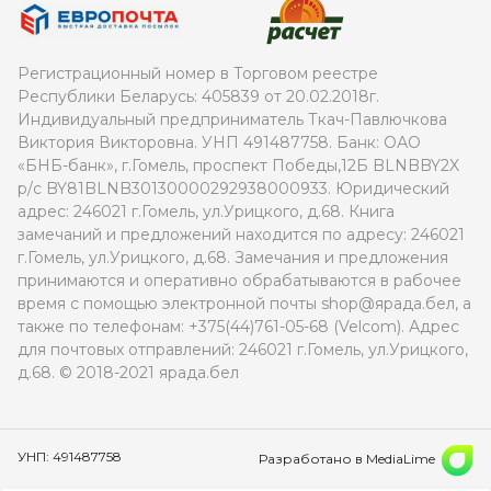
Регистрационный номер в Торговом реестре
Республики Беларусь: 405839 от 20.02.2018г.
Индивидуальный предприниматель Ткач-Павлючкова
Виктория Викторовна. УНП 491487758. Банк: ОАО
«БНБ-банк», г.Гомель, проспект Победы,12Б BLNBBY2X
р/с BY81BLNB30130000292938000933. Юридический
адрес: 246021 г.Гомель, ул.Урицкого, д.68. Книга
замечаний и предложений находится по адресу: 246021
г.Гомель, ул.Урицкого, д.68. Замечания и предложения
принимаются и оперативно обрабатываются в рабочее
время с помощью электронной почты shop@ярада.бел, а
также по телефонам: +375(44)761-05-68 (Velcom). Адрес
для почтовых отправлений: 246021 г.Гомель, ул.Урицкого,
д.68. © 2018-2021 ярада.бел
УНП: 491487758
Разработано в MediaLime