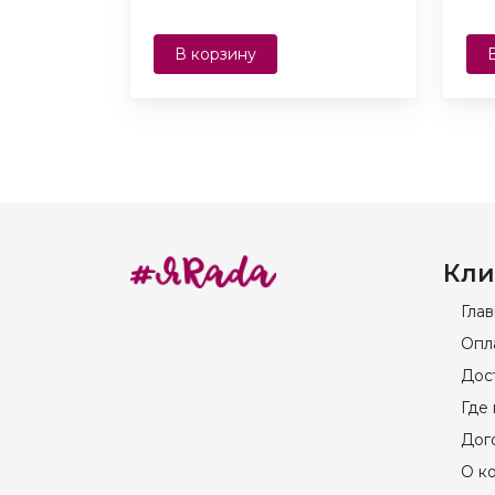
В корзину
Кли
Гла
Опл
Дос
Где 
Дог
О к