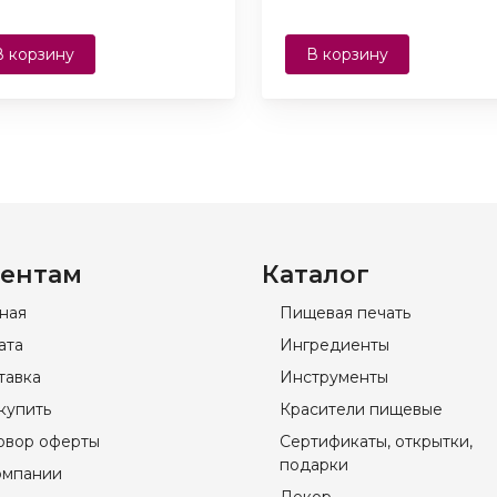
В корзину
В корзину
ентам
Каталог
вная
Пищевая печать
ата
Ингредиенты
тавка
Инструменты
купить
Красители пищевые
овор оферты
Сертификаты, открытки,
подарки
омпании